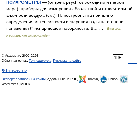
ПСИХРОМЕТРЫ
— (от греч. psychros холодный и metron
мера), приборы для измерения абсолютной и относительной
влажности воздуха (см.). П. построены на принципе
определения интенсивности испарения воды па степени
понижения t° испаряющей поверхности. В… …
Большая
медицинская энциклопедия
© Академик, 2000-2026
18+
Обратная связь:
Техподдержка
,
Реклама на сайте
👣 Путешествия
Экспорт словарей на сайты
, сделанные на PHP,
Joomla,
Drupal,
WordPress, MODx.