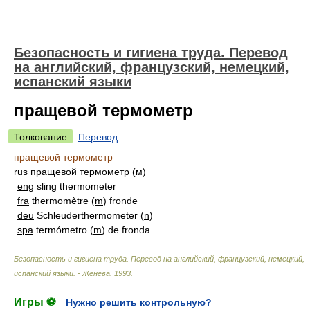
Безопасность и гигиена труда. Перевод
на английский, французский, немецкий,
испанский языки
пращевой термометр
Толкование
Перевод
пращевой термометр
rus
пращевой термометр (
м
)
eng
sling thermometer
fra
thermomètre (
m
) fronde
deu
Schleuderthermometer (
n
)
spa
termómetro (
m
) de fronda
Безопасность и гигиена труда. Перевод на английский, французский, немецкий,
испанский языки. - Женева
.
1993
.
Игры ⚽
Нужно решить контрольную?